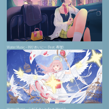
Water Music – INY/あいにー（feat. 寿理）
Water Music – 心がチクっと（feat. Misaki）