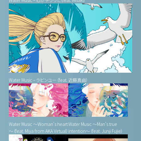
Water Music – ラビンユー（feat. 近藤真由）
Water Music ～Woman’s heart
Water Music ～Man’s true
～（feat. Miya from AKA Virtual）
intention～（feat. Junji Fujie）